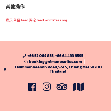
其他操作
登录
条目 feed
评论 feed
WordPress.org
+66 52 064 855, +66 64 493 9595
booking@nimanosuites.com
7 Nimmanhaemin Road,Soi 5, Chiang Mai 50200
Thailand
F
I
t
M
B
G
r
a
i
p
p