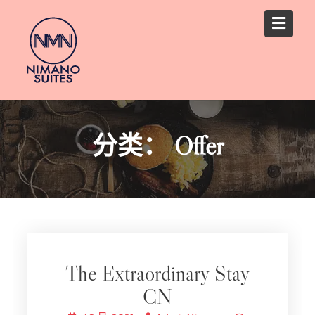
S
k
i
p
t
o
c
o
分类：
Offer
n
t
e
n
t
The Extraordinary Stay
CN