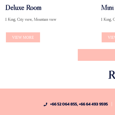
Deluxe Room
Mini 
1 King, City view, Mountain view
1 King, 
VIEW MORE
VI
+66 52 064 855, +66 64 493 9595