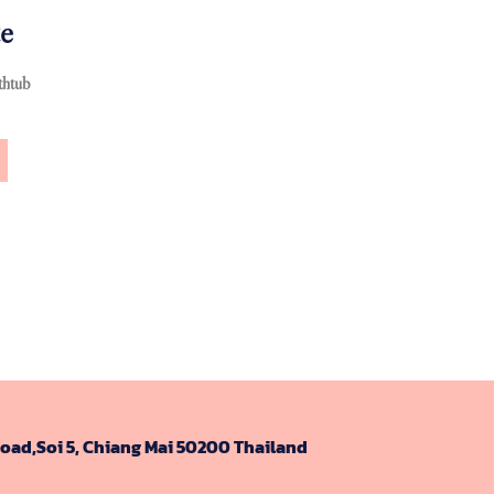
e
thtub
ad,Soi 5, Chiang Mai 50200 Thailand