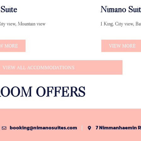
Suite
Nimano Suit
City view, Mountain view
1 King, City view, Ba
EW MORE
VIEW MORE
VIEW ALL ACCOMMODATIONS
ROOM OFFERS
booking@nimanosuites.com
7 Nimmanhaemin Ro