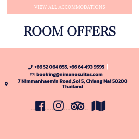
VIEW ALL ACCOMMODATIONS
ROOM OFFERS
+66 52 064 855, +66 64 493 9595
booking@nimanosuites.com
7 Nimmanhaemin Road,Soi 5, Chiang Mai 50200
Thailand
F
I
t
M
B
G
r
a
i
p
p