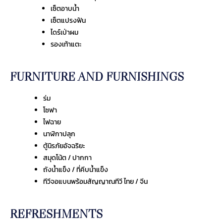
เซ็ตอาบน้ำ
เซ็ตแปรงฟัน
ไดร์เป่าผม
รองเท้าแตะ
FURNITURE AND FURNISHINGS
ร่ม
โซฟา
ไฟฉาย
นาฬิกาปลุก
ตู้นิรภัยอัจฉริยะ
สมุดโน้ต / ปากกา
ถังน้ำแข็ง / ที่คีบน้ำแข็ง
ทีวีจอแบนพร้อมสัญญาณทีวี ไทย / จีน
REFRESHMENTS