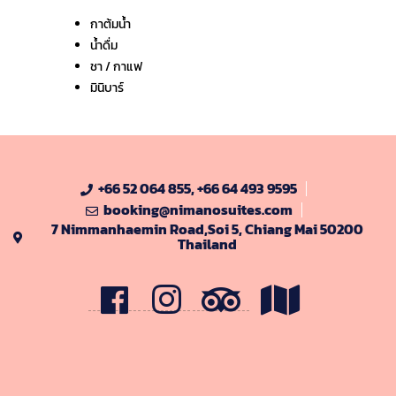
กาต้มน้ำ
น้ำดื่ม
ชา / กาแฟ
มินิบาร์
+66 52 064 855, +66 64 493 9595
booking@nimanosuites.com
7 Nimmanhaemin Road,Soi 5, Chiang Mai 50200
Thailand
F
I
t
M
B
G
r
a
i
p
p